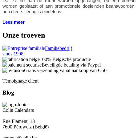
Dat ze nu aan de muur worden opgehangen, op een bureau
worden geplaatst of aan promotionele doeleinden beantwoorden,
hun diversifiëring is eindeloos
.
Lees meer
Onze troeven
Familiebedrijf
sinds 1908
100% Belgische productie
Beveiligde betaling via Paypal
Gratis verzending vanaf aankoop van € 50
Témoignage client
Blog
Colin Calendars
Rue Flament, 18
7600 Péruwelz (België)
compta@colin.be